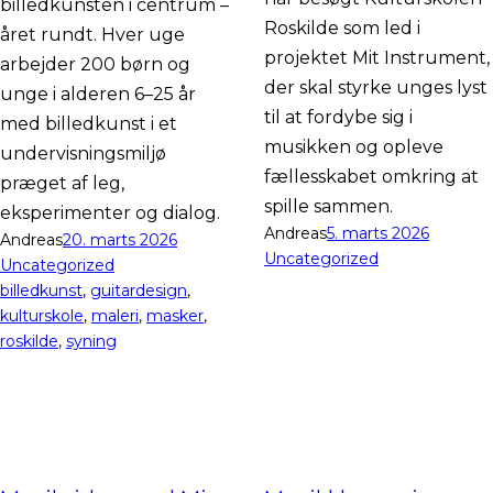
billedkunsten i centrum –
Roskilde som led i
året rundt. Hver uge
projektet Mit Instrument,
arbejder 200 børn og
der skal styrke unges lyst
unge i alderen 6–25 år
til at fordybe sig i
med billedkunst i et
musikken og opleve
undervisningsmiljø
fællesskabet omkring at
præget af leg,
spille sammen.
eksperimenter og dialog.
Andreas
5. marts 2026
Andreas
20. marts 2026
Uncategorized
Uncategorized
billedkunst
, 
guitardesign
, 
kulturskole
, 
maleri
, 
masker
, 
roskilde
, 
syning