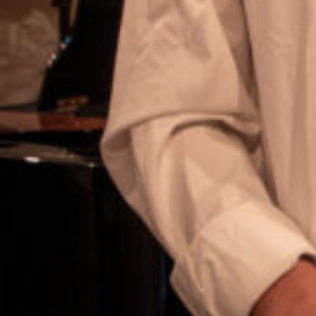
Arrangementer
, 
Uncategorized
bibliotek
, 
billedkunst
, 
dans
, 
festival
, 
jyllinge
, 
koncert
, 
kulturskolen
, 
musik
, 
roskilde
, 
show
, 
viby