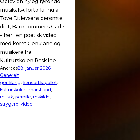
Oplev en ny og rørende
musikalsk fortolkning af
Tove Ditlevsens berømte
digt, Barndommens Gade
– her i en poetisk video
med koret Genklang og
musikere fra
Kulturskolen Roskilde.
Andreas
28. januar 2026
Generelt
genklang
, 
koncertkapellet
, 
kulturskolen
, 
marstrand
, 
musik
, 
pernille
, 
roskilde
, 
strygere
, 
video