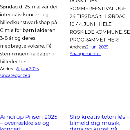
ROSKILDES
Søndag d. 25. maj var der
SOMMERFESTIVAL UGE
interaktiv koncert og
24 TIRSDAG til LØRDAG
billedkunstworkshop på
10.-14. JUNI I HELE
Gimle for børn i alderen
ROSKILDE KOMMUNE. SE
3-8 år og deres
PROGRAMMET HER!!
medbragte voksne. Få
Andreas
2. juni 2025
stemningen fra dagen i
Arrangementer
billeder her.
Andreas
6. juni 2025
Uncategorized
Amdrup Prisen 2025
Slip kreativiteten løs –
– overrækkelse og
tilmeld dig musik,
koncert
dans og kunst på