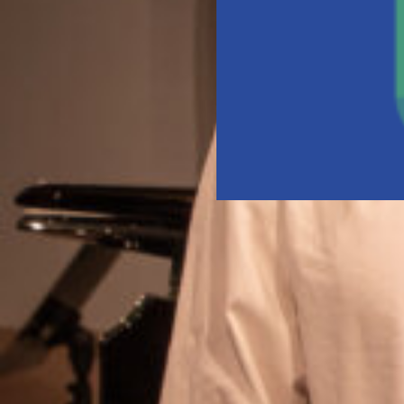
Kulturskolen Roskilde
inviterer igen i år til en
uges festfyrværkeri af
billedkunst og musik fra
mandag til fredag den
8.-12. juni i hele
kommunen
Andreas
7. maj 2026