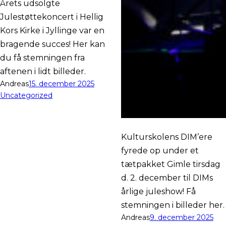
Årets udsolgte
Julestøttekoncert i Hellig
Kors Kirke i Jyllinge var en
bragende succes! Her kan
du få stemningen fra
aftenen i lidt billeder.
Andreas
15. december 2025
Uncategorized
Kulturskolens DIM’ere
fyrede op under et
tætpakket Gimle tirsdag
d. 2. december til DIMs
årlige juleshow! Få
stemningen i billeder her.
Andreas
9. december 2025