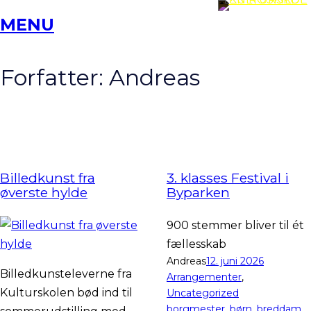
Spring
MENU
til
indhold
Forfatter:
Andreas
Billedkunst fra
3. klasses Festival i
øverste hylde
Byparken
900 stemmer bliver til ét
fællesskab
Andreas
12. juni 2026
Billedkunsteleverne fra
Arrangementer
, 
Kulturskolen bød ind til
Uncategorized
borgmester
, 
børn
, 
breddam
, 