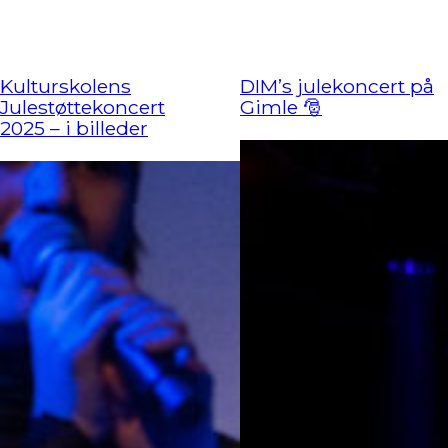
Kulturskolens
DIM’s julekoncert på
Julestøttekoncert
Gimle 🎅
2025 – i billeder