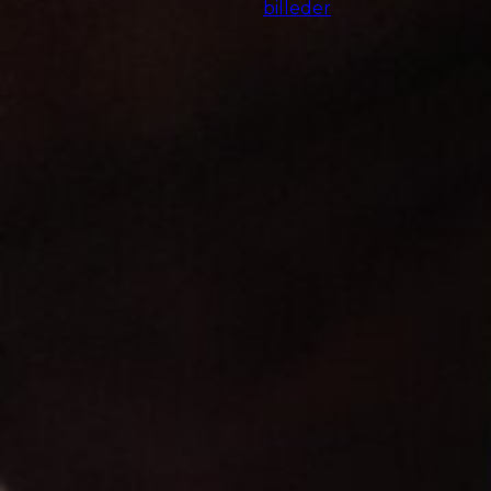
21 talentfulde
billedkunstelever
fremviste deres flotte
selvportrætter til årets
store kunstudstilling på
Kulturskolen Roskilde
Nord i Jyllinge. Få
stemningen fra
ferniseringen gennem
lidt billeder her.
Andreas
5. maj 2025
Uncategorized