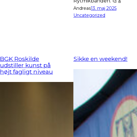
Rytmikbanden. 🎨🎸
Andreas
13. maj 2025
Uncategorized
BGK Roskilde
Sikke en weekend!
udstiller kunst på
højt fagligt niveau