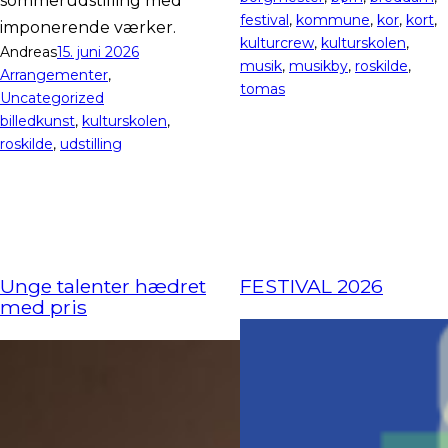
sommerudstilling med
festival
, 
kommune
, 
kor
, 
kort
, 
imponerende værker.
kulturcrew
, 
kulturskolen
, 
Andreas
15. juni 2026
musik
, 
musikby
, 
roskilde
, 
Arrangementer
, 
tomas
Uncategorized
billedkunst
, 
kulturskolen
, 
roskilde
, 
udstilling
Unge talenter hædret
FESTIVAL 2026
med pris