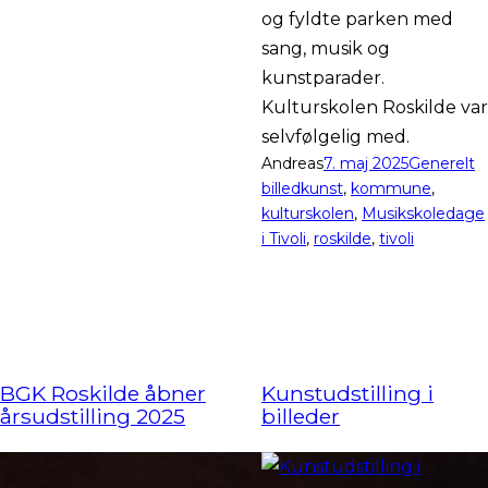
og fyldte parken med
sang, musik og
kunstparader.
Kulturskolen Roskilde var
selvfølgelig med.
Andreas
7. maj 2025
Generelt
billedkunst
, 
kommune
, 
kulturskolen
, 
Musikskoledage
i Tivoli
, 
roskilde
, 
tivoli
BGK Roskilde åbner
Kunstudstilling i
årsudstilling 2025
billeder