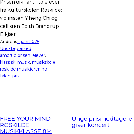
Prisen gik i år til to elever
fra Kulturskolen Roskilde:
violinisten Yiheng Chi og
cellisten Edith Brandrup
Elkjær.
Andreas
1. juni 2026
Uncategorized
amdrup prisen
, 
elever
, 
klassisk
, 
musik
, 
musikskole
, 
roskilde musikforening
, 
talentpris
FREE YOUR MIND –
Unge prismodtagere
ROSKILDE
giver koncert
MUSIKKLASSE 8M