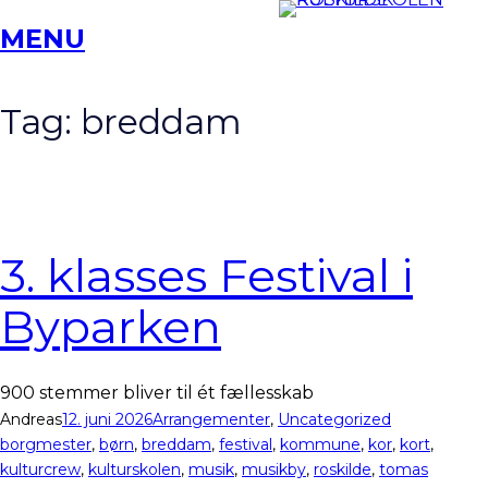
Spring
MENU
til
indhold
Tag:
breddam
3. klasses Festival i
Byparken
900 stemmer bliver til ét fællesskab
Andreas
12. juni 2026
Arrangementer
, 
Uncategorized
borgmester
, 
børn
, 
breddam
, 
festival
, 
kommune
, 
kor
, 
kort
, 
kulturcrew
, 
kulturskolen
, 
musik
, 
musikby
, 
roskilde
, 
tomas