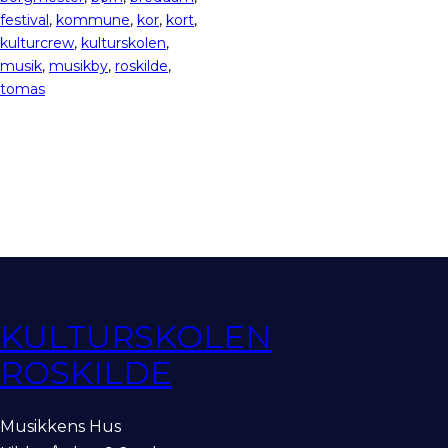
festival
, 
kommune
, 
kor
, 
kort
, 
kulturcrew
, 
kulturskolen
, 
musik
, 
musikby
, 
roskilde
, 
tomas
KULTURSKOLEN
ROSKILDE
Musikkens Hus