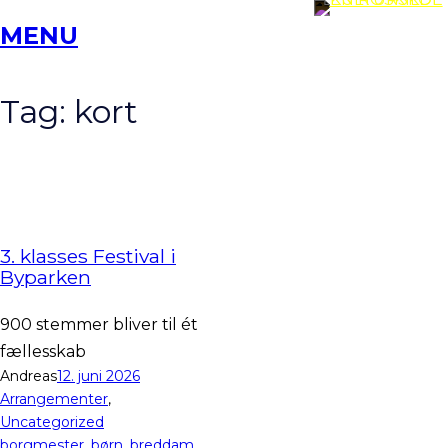
Spring
MENU
til
indhold
Tag:
kort
3. klasses Festival i
Byparken
900 stemmer bliver til ét
fællesskab
Andreas
12. juni 2026
Arrangementer
, 
Uncategorized
borgmester
, 
børn
, 
breddam
, 