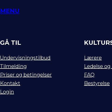
Spring
MENU
til
indhold
GÅ TIL
KULTUR
Undervisningstilbud
Lærere
Tilmelding
Ledelse og
Priser og betingelser
FAQ
Kontakt
Bestyrelse
Login