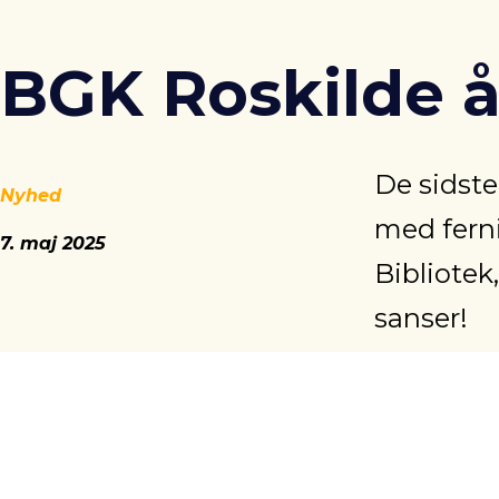
BGK Roskilde å
De sidste
Nyhed
med ferni
7. maj 2025
Bibliotek
sanser!