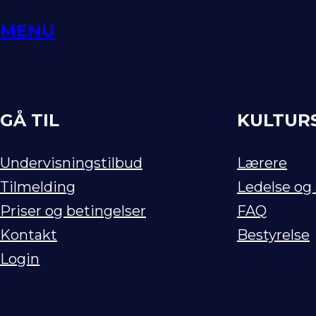
Spring
MENU
til
indhold
GÅ TIL
KULTUR
Undervisningstilbud
Lærere
Tilmelding
Ledelse og
Priser og betingelser
FAQ
Kontakt
Bestyrelse
Login