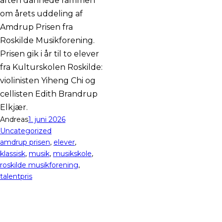
aften dannede rammen
om årets uddeling af
Amdrup Prisen fra
Roskilde Musikforening.
Prisen gik i år til to elever
fra Kulturskolen Roskilde:
violinisten Yiheng Chi og
cellisten Edith Brandrup
Elkjær.
Andreas
1. juni 2026
Uncategorized
amdrup prisen
, 
elever
, 
klassisk
, 
musik
, 
musikskole
, 
roskilde musikforening
, 
talentpris