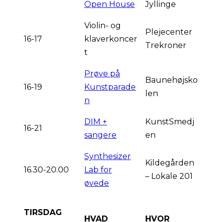
Open House
Jyllinge
Violin- og
Plejecenter
16-17
klaverkoncer
Trekroner
t
Prøve på
Baunehøjsko
16-19
Kunstparade
len
n
DIM +
KunstSmedj
16-21
sangere
en
Synthesizer
Kildegården
16.30-20.00
Lab for
– Lokale 201
øvede
TIRSDAG
HVAD
HVOR