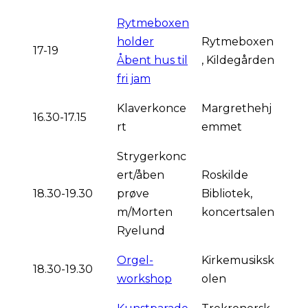
Rytmeboxen
holder
Rytmeboxen
17-19
Åbent hus til
, Kildegården
fri jam
Klaverkonce
Margrethehj
16.30-17.15
rt
emmet
Strygerkonc
ert/åben
Roskilde
18.30-19.30
prøve
Bibliotek,
m/Morten
koncertsalen
Ryelund
Orgel-
Kirkemusiksk
18.30-19.30
workshop
olen