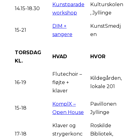
Kunstparade
Kulturskolen
14.15-18.30
workshop
, Jyllinge
DIM +
KunstSmedj
15-21
sangere
en
TORSDAG
HVAD
HVOR
KL.
Flutechoir –
Kildegården,
16-19
fløjte +
lokale 201
klaver
KomplX –
Pavillonen
15-18
Open House
Jyllinge
Klaver og
Roskilde
17-18
strygerkonc
Bibliotek,