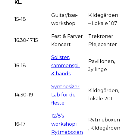
KL.
Guitar/bas-
Kildegården
15-18
workshop
– Lokale 107
Fest & Farver
Trekroner
16.30-17.15
Koncert
Plejecenter
Solister,
Pavillonen,
16-18
sammenspil
Jyllinge
& bands
Synthesizer
Kildegården,
14.30-19
Lab for de
lokale 201
fleste
12/8’s
Rytmeboxen
16-17
workshop i
, Kildegården
Rytmeboxen