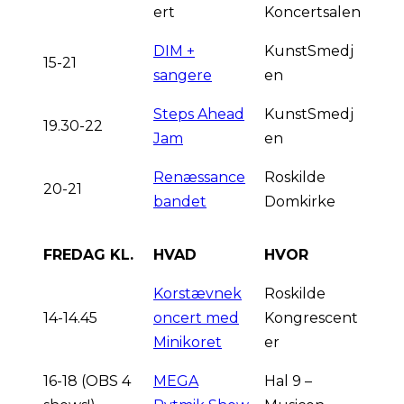
ert
Koncertsalen
DIM +
KunstSmedj
15-21
sangere
en
Steps Ahead
KunstSmedj
19.30-22
Jam
en
Renæssance
Roskilde
20-21
bandet
Domkirke
FREDAG KL.
HVAD
HVOR
Korstævnek
Roskilde
14-14.45
oncert med
Kongrescent
Minikoret
er
16-18 (OBS 4
MEGA
Hal 9 –