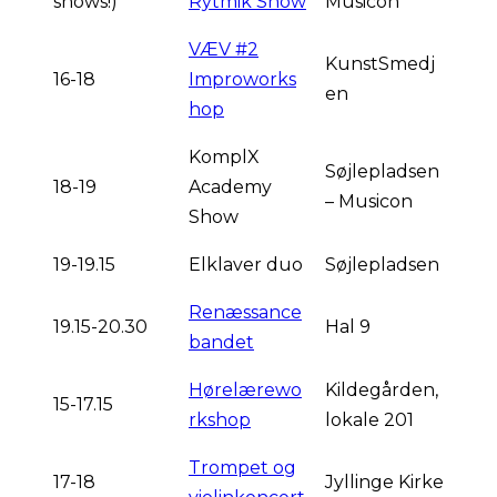
shows!)
Rytmik Show
Musicon
VÆV #2
KunstSmedj
16-18
Improworks
en
hop
KomplX
Søjlepladsen
18-19
Academy
– Musicon
Show
19-19.15
Elklaver duo
Søjlepladsen
Renæssance
19.15-20.30
Hal 9
bandet
Hørelærewo
Kildegården,
15-17.15
rkshop
lokale 201
Trompet og
17-18
Jyllinge Kirke