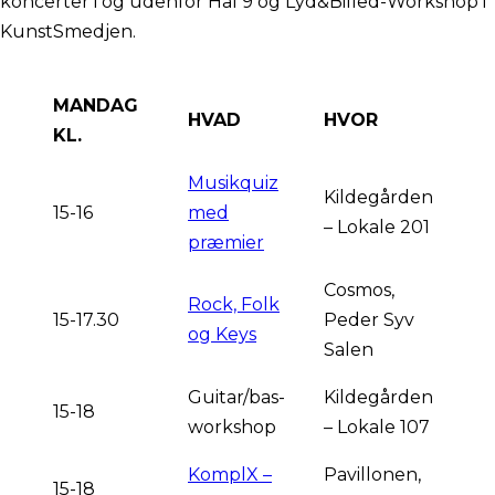
koncerter i og udenfor Hal 9 og Lyd&Billed-Workshop i
KunstSmedjen.
MANDAG
HVAD
HVOR
KL.
Musikquiz
Kildegården
15-16
med
– Lokale 201
præmier
Cosmos,
Rock, Folk
15-17.30
Peder Syv
og Keys
Salen
Guitar/bas-
Kildegården
15-18
workshop
– Lokale 107
KomplX –
Pavillonen,
15-18