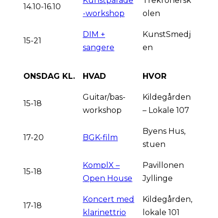
Kunstparade
Trekronersk
14.10-16.10
-workshop
olen
DIM +
KunstSmedj
15-21
sangere
en
ONSDAG KL.
HVAD
HVOR
Guitar/bas-
Kildegården
15-18
workshop
– Lokale 107
Byens Hus,
17-20
BGK-film
stuen
KomplX –
Pavillonen
15-18
Open House
Jyllinge
Koncert med
Kildegården,
17-18
klarinettrio
lokale 101