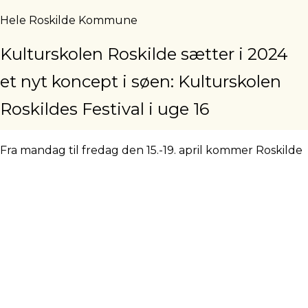
Hele Roskilde Kommune
Kulturskolen Roskilde sætter i 2024
et nyt koncept i søen: Kulturskolen
Roskildes Festival i uge 16
Fra mandag til fredag den 15.-19. april kommer Roskilde
Kommune til at eksplodere i musik og kunst. Hele
skolen er ude at fremvise og optræde for store og små
med en bred vifte af arrangementer over hele
kommunen.
Fredag kulminerer festivalen på Musicon med
koncerter i Hal 9 og billed/lyd workshop i
KunstSmedjen.