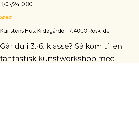
11/07/24, 0:00
Sted
Kunstens Hus, Kildegården 7, 4000 Roskilde.
Går du i 3.-6. klasse? Så kom til en
fantastisk kunstworkshop med
maleri og tegning i Kunstens Hus fra
den 8.-11. juli 2024.
Kom og vær’ med til hyggelige dage i kunstens tegn,
når der er workshops fyldt med kreativ leg i Kunstens
Hus på Kulturskolen Roskilde.
Kunstner og underviser Iben Ammentorp Bentzen