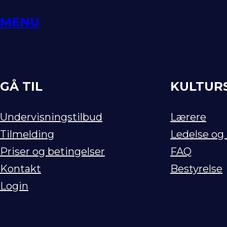
Spring
MENU
til
indhold
GÅ TIL
KULTUR
Undervisningstilbud
Lærere
Tilmelding
Ledelse og
Priser og betingelser
FAQ
Kontakt
Bestyrelse
Login