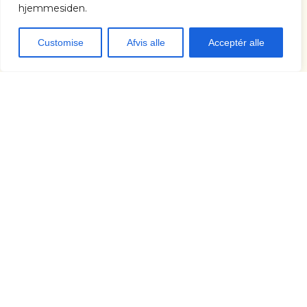
hjemmesiden.
Customise
Afvis alle
Acceptér alle
Julekoncert
med klaver og
violin
Tid
17/12/25, 18:00
Sted
Kildegården, Musikkens Hus, lokale 201