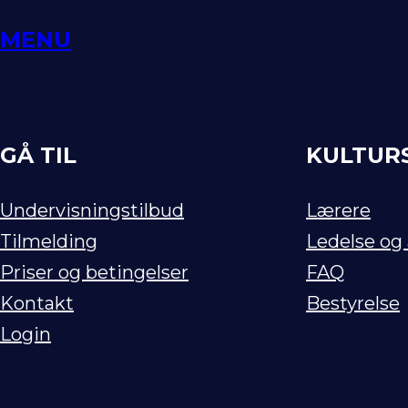
Spring
MENU
til
indhold
GÅ TIL
KULTUR
Undervisningstilbud
Lærere
Tilmelding
Ledelse og
Priser og betingelser
FAQ
Kontakt
Bestyrelse
Login