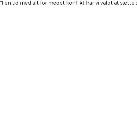
“I en tid med alt for meget konflikt har vi valgt at sætt
Fri entré, dørene åbnes ½ time før koncerten.
LÆS MERE
KULTURSKOLEN
ROSKILDE
Musikkens Hus
Kildegården 6, 2. sal