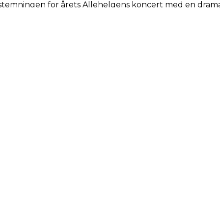
e stemningen for årets Allehelgens koncert med en dramati
Kontakt
Feriekalender
Cookies